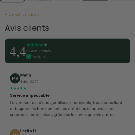
✦ CE QU'ILS DISENT
Avis clients
4,4
37 avis vérifiés
Trustpilot
✓
Mahir
MA
4 déc. 2025
Service impeccable !
Le vendeur est d'une gentillesse incroyable, très accueillant
et toujours de bon conseil. Les créations olfactives sont
superbes, toutes plus agréables les unes que les autres.
Latifa H.
LH