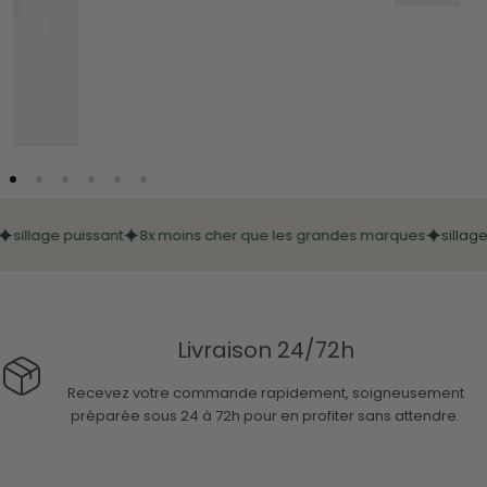
illage puissant
8x moins cher que les grandes marques
sillage p
Livraison 24/72h
Recevez votre commande rapidement, soigneusement
préparée sous 24 à 72h pour en profiter sans attendre.