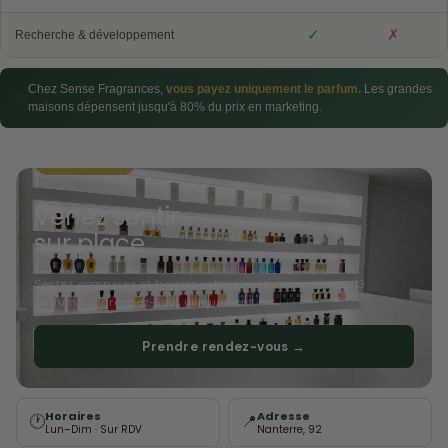
✓
✗
Recherche & développement
Chez Sense Fragrances,
vous payez uniquement le parfum.
Les grandes
💡
maisons dépensent jusqu'à 80% du prix en marketing.
📍 NANTERRE
Venez sentir
sur place
Sentez, comparez et trouvez votre signature parmi nos 113
parfums. Sur rendez-vous uniquement.
Prendre rendez-vous →
Horaires
Adresse
🕐
📍
Lun–Dim · Sur RDV
Nanterre, 92