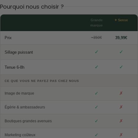
Pourquoi nous choisir ?
Grande
✦ Sense
marque
Prix
~350€
39,99€
✓
✓
Sillage puissant
✓
✓
Tenue 6-8h
CE QUE VOUS NE PAYEZ PAS CHEZ NOUS
✓
✗
Image de marque
✓
✗
Égérie & ambassadeurs
✓
✗
Boutiques grandes avenues
✓
✗
Marketing coûteux