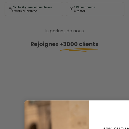
Café & gourmandises
113 parfums
☕
🌸
Offerts à l'arrivée
À tester
Ils parlent de nous.
Rejoignez
+3000 clients